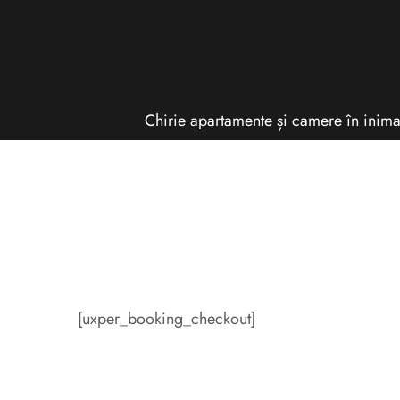
David's Re
Chirie apartamente și camere în inima
[uxper_booking_checkout]